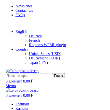
Newsletter
Contact Us
FAQs
Free shipping for all orders of $150
English
Deutsch
French
Requires WPML plugin
Country
United States (USD)
Deutschland (EUR)
Japan (JPY)
Поиск
0
элемент
0,00
₽
Меню
0
элемент
0,00
₽
Главная
Каталог