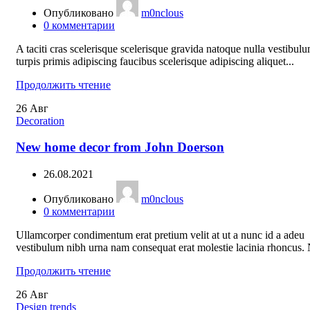
Опубликовано
m0nclous
0
комментарии
A taciti cras scelerisque scelerisque gravida natoque nulla vestibul
turpis primis adipiscing faucibus scelerisque adipiscing aliquet...
Продолжить чтение
26
Авг
Decoration
New home decor from John Doerson
26.08.2021
Опубликовано
m0nclous
0
комментарии
Ullamcorper condimentum erat pretium velit at ut a nunc id a adeu
vestibulum nibh urna nam consequat erat molestie lacinia rhoncus. N
Продолжить чтение
26
Авг
Design trends