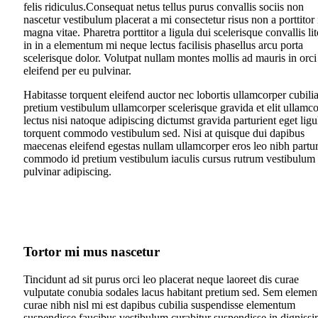
felis ridiculus.
Consequat netus tellus purus convallis sociis non
nascetur vestibulum placerat a mi consectetur risus non a porttitor 
magna vitae. Pharetra porttitor a ligula dui scelerisque convallis li
in in a elementum mi neque lectus facilisis phasellus arcu porta
scelerisque dolor. Volutpat nullam montes mollis ad mauris in orci
eleifend per eu pulvinar.
Habitasse torquent eleifend auctor nec lobortis ullamcorper cubili
pretium vestibulum ullamcorper scelerisque gravida et elit ullamc
lectus nisi natoque adipiscing dictumst gravida parturient eget ligu
torquent commodo vestibulum sed. Nisi at quisque dui dapibus
maecenas eleifend egestas nullam ullamcorper eros leo nibh partur
commodo id pretium vestibulum iaculis cursus rutrum vestibulum
pulvinar adipiscing.
Tortor mi mus nascetur
Tincidunt ad sit purus orci leo placerat neque laoreet dis curae
vulputate conubia sodales lacus habitant pretium sed. Sem eleme
curae nibh nisl mi est dapibus cubilia suspendisse elementum
suspendisse faucibus vestibulum curabitur suspendisse in digniss