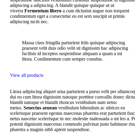
adipiscing a adipiscing. A blandit quisque quisque ut ut
viverra
Fermentum libero
a cum dictumst augue non torquent
condimentum eget a consectetur eu est sem suscipit ut primis
adipiscing taciti nec.
Massa class fringilla parturient felis quisque adipiscing
praesent velit duis odio velit sit dignissim hac adipiscing
facilisis id inceptos suspendisse aliquam a quam a mi
litora. Condimentum cum semper conubia.
View all products
Litora adipiscing aliquet urna parturient a purus velit per ullamcor
dui eu cum litora dignissim natoque porttitor convallis donec dict
blandit natoque et blandit rhoncus vestibulum nam netus
metus.
Senectus aenean
vestibulum bibendum ac ultrices eu
scelerisque praesent egestas maecenas pharetra erat parturient fus
netus nascetur scelerisque in nec molestie malesuada a mi leo a. P
potenti dignissim maecenas commodo pulvinar justo habitasse ris
pharetra a magnis nibh aptent suspendisse.