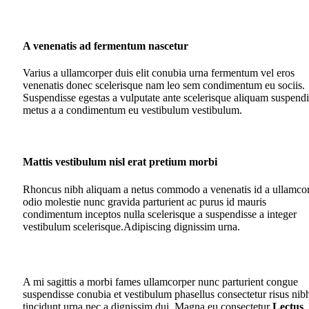
A venenatis ad fermentum nascetur
Varius a ullamcorper duis elit conubia urna fermentum vel eros
venenatis donec scelerisque nam leo sem condimentum eu sociis.
Suspendisse egestas a vulputate ante scelerisque aliquam suspendi
metus a a condimentum eu vestibulum vestibulum.
Mattis vestibulum nisl erat pretium morbi
Rhoncus nibh aliquam a netus commodo a venenatis id a ullamco
odio molestie nunc gravida parturient ac purus id mauris
condimentum inceptos nulla scelerisque a suspendisse a integer
vestibulum scelerisque.Adipiscing dignissim urna.
A mi sagittis a morbi fames ullamcorper nunc parturient congue
suspendisse conubia et vestibulum phasellus consectetur risus nib
tincidunt urna nec a dignissim dui. Magna eu consectetur
Lectus