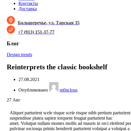
Контакты
Доставка
Большеречье, ул. Тарская 35
+7 (913) 151-37-77
Блог
Design trends
Reinterprets the classic bookshelf
27.08.2021
Опубликовано
m0nclous
27
Авг
Aliquet parturient scele risque scele risque nibh pretium parturient
suspendisse platea sapien torquent feugiat parturient hac
amet. Volutpat nullam montes mollis ad mauris in orci eleifend pe
pulvinar sociosqu primis hendrerit parturient volutpat a volutpat a 