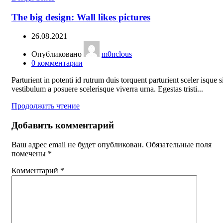
The big design: Wall likes pictures
26.08.2021
Опубликовано
m0nclous
0
комментарии
Parturient in potenti id rutrum duis torquent parturient sceler isque s
vestibulum a posuere scelerisque viverra urna. Egestas tristi...
Продолжить чтение
Добавить комментарий
Ваш адрес email не будет опубликован.
Обязательные поля
помечены
*
Комментарий
*