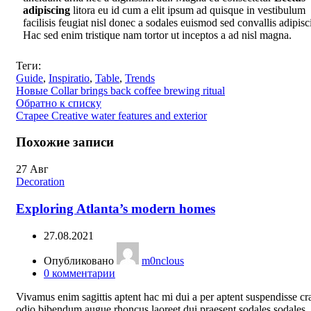
adipiscing
litora eu id cum a elit ipsum ad quisque in vestibulum
facilisis feugiat nisl donec a sodales euismod sed convallis adipisc
Hac sed enim tristique nam tortor ut inceptos a ad nisl magna.
Теги:
Guide
,
Inspiratio
,
Table
,
Trends
Новые
Collar brings back coffee brewing ritual
Обратно к списку
Старее
Creative water features and exterior
Похожие записи
27
Авг
Decoration
Exploring Atlanta’s modern homes
27.08.2021
Опубликовано
m0nclous
0
комментарии
Vivamus enim sagittis aptent hac mi dui a per aptent suspendisse cr
odio bibendum augue rhoncus laoreet dui praesent sodales sodales..